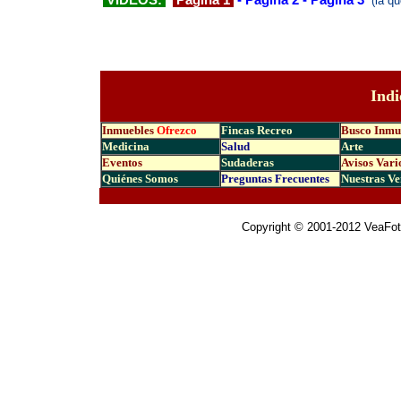
VIDEOS:
Página 1
-
Página 2
-
Página 3
(la q
Indi
Inmuebles
Ofrezco
Fincas Recreo
Busco Inmu
Medicina
Salud
Arte
Eventos
Sudaderas
Avisos Vari
Quiénes Somos
Preguntas Frecuen
tes
Nuestras Ve
|
Copyright © 2001-2012 VeaFo
|