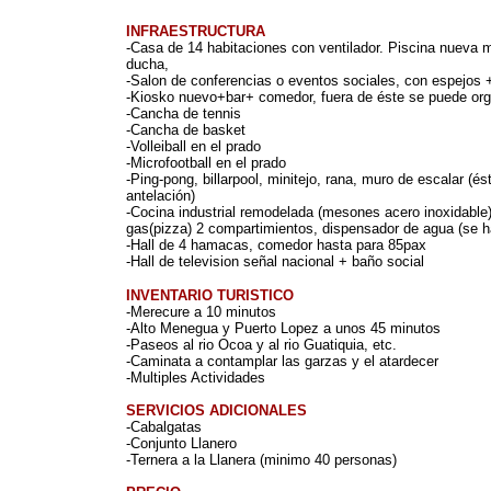
INFRAESTRUCTURA
-Casa de 14 habitaciones con ventilador. Piscina nueva 
ducha,
-Salon de conferencias o eventos sociales, con espejos 
-Kiosko nuevo+bar+ comedor, fuera de éste se puede org
-Cancha de tennis
-Cancha de basket
-Volleiball en el prado
-Microfootball en el prado
-Ping-pong, billarpool, minitejo, rana, muro de escalar (é
antelación)
-Cocina industrial remodelada (mesones acero inoxidable
gas(pizza) 2 compartimientos, dispensador de agua (se 
-Hall de 4 hamacas, comedor hasta para 85pax
-Hall de television señal nacional + baño social
INVENTARIO TURISTICO
-Merecure a 10 minutos
-Alto Menegua y Puerto Lopez a unos 45 minutos
-Paseos al rio Ocoa y al rio Guatiquia, etc.
-Caminata a contamplar las garzas y el atardecer
-Multiples Actividades
SERVICIOS ADICIONALES
-Cabalgatas
-Conjunto Llanero
-Ternera a la Llanera (minimo 40 personas)